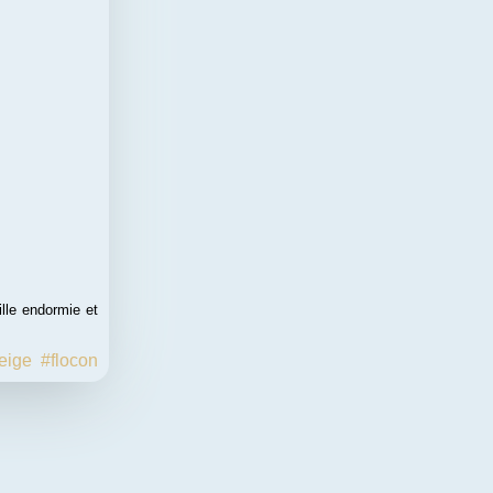
ille endormie et
eige
#flocon