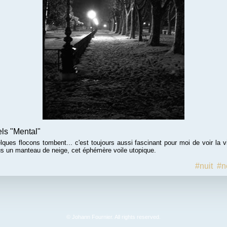
ls "Mental"
quelques flocons tombent... c'est toujours aussi fascinant pour moi de voir la v
us un manteau de neige, cet éphémère voile utopique.
#nuit
#n
© Johann Fournier. All rights reserved.