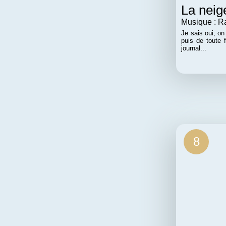
La neig
Musique : Ra
Je sais oui, o
puis de toute 
journal...
8