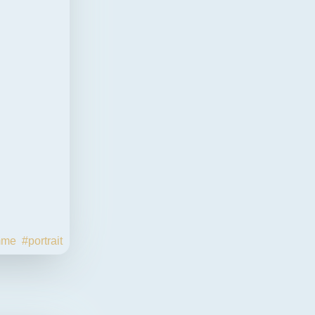
mme
#portrait